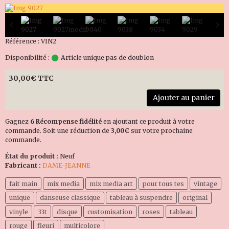
Référence : VIN2
Disponibilité :
Article unique pas de doublon
30,00€ TTC
Ajouter au panier
Gagnez
6 Récompense fidélité
en ajoutant ce produit à votre
commande. Soit une réduction de
3,00€
sur votre prochaine
commande.
État du produit :
Neuf
Fabricant :
DAME-JEANNE
fait main
mix media
mix media art
pour tous tes
vintage
unique
danseuse classique
tableau à suspendre
original
vinyle
33t
disque
customisation
roses
tableau
rouge
fleuri
multicolore