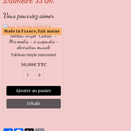
Diamètre 33 cm
Vous pourriez aimer
Made in France, Fait mains
Tableau vinyle "Cadres" -
Mix media - à suspendre -
décoration murale
Tableau vinyle customisé
30,00€ TTC
Ajouter au panier
Détails
Partager
Facebook
X
Email