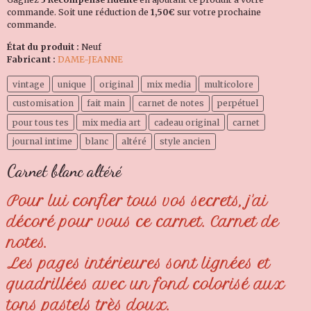
commande. Soit une réduction de
1,50€
sur votre prochaine
commande.
État du produit :
Neuf
Fabricant :
DAME-JEANNE
vintage
unique
original
mix media
multicolore
customisation
fait main
carnet de notes
perpétuel
pour tous tes
mix media art
cadeau original
carnet
journal intime
blanc
altéré
style ancien
Carnet blanc altéré
Pour lui confier tous vos secrets, j'ai
décoré pour vous ce carnet. Carnet de
notes.
Les pages intérieures sont lignées et
quadrillées avec un fond colorisé aux
tons pastels très doux.