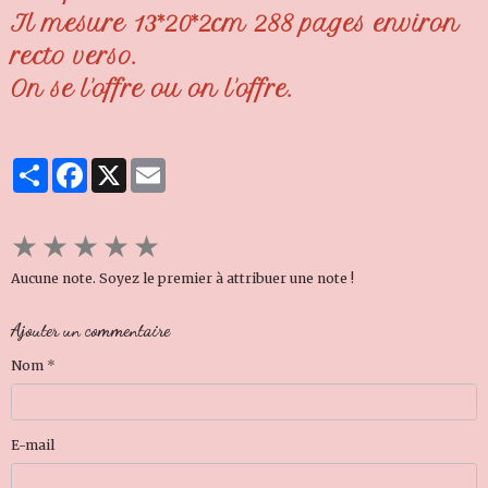
Il mesure 13*20*2cm 288 pages environ
recto verso.
On se l'offre ou on l'offre.
Partager
Facebook
X
Email
★
★
★
★
★
Aucune note. Soyez le premier à attribuer une note !
Ajouter un commentaire
Nom
E-mail