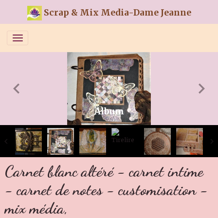
Scrap & Mix Media-Dame Jeanne
Album
Carnet blanc altéré - carnet intime
- carnet de notes - customisation -
mix média,