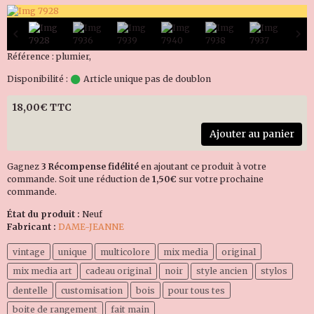
Référence : plumier,
Disponibilité :
Article unique pas de doublon
18,00€ TTC
Ajouter au panier
Gagnez
3 Récompense fidélité
en ajoutant ce produit à votre
commande. Soit une réduction de
1,50€
sur votre prochaine
commande.
État du produit :
Neuf
Fabricant :
DAME-JEANNE
vintage
unique
multicolore
mix media
original
mix media art
cadeau original
noir
style ancien
stylos
dentelle
customisation
bois
pour tous tes
boite de rangement
fait main