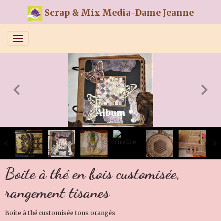
Scrap & Mix Media-Dame Jeanne
Album
Boite à thé en bois customisée,
rangement tisanes
Boite à thé customisée tons orangés