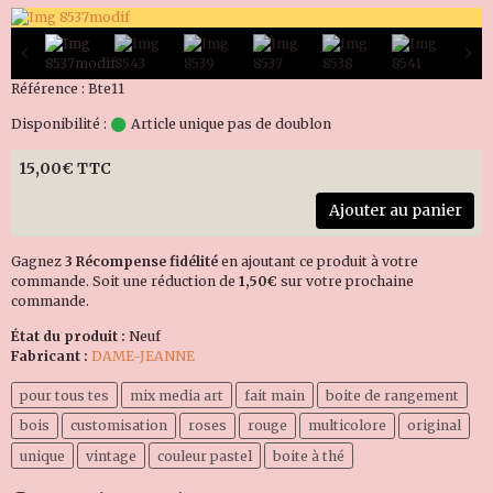
Référence : Bte11
Disponibilité :
Article unique pas de doublon
15,00€ TTC
Ajouter au panier
Gagnez
3 Récompense fidélité
en ajoutant ce produit à votre
commande. Soit une réduction de
1,50€
sur votre prochaine
commande.
État du produit :
Neuf
Fabricant :
DAME-JEANNE
pour tous tes
mix media art
fait main
boite de rangement
bois
customisation
roses
rouge
multicolore
original
unique
vintage
couleur pastel
boite à thé