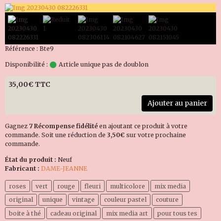
Référence : Bte9
Disponibilité :
Article unique pas de doublon
35,00€ TTC
Ajouter au panier
Gagnez
7 Récompense fidélité
en ajoutant ce produit à votre
commande. Soit une réduction de
3,50€
sur votre prochaine
commande.
État du produit :
Neuf
Fabricant :
DAME-JEANNE
roses
vert
rouge
fleuri
multicolore
mix media
original
unique
vintage
couleur pastel
couture
boite à thé
cadeau original
mix media art
pour tous tes