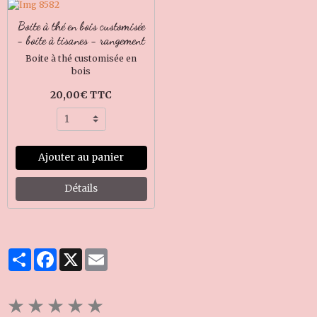
Boite à thé en bois customisée
- boite à tisanes - rangement
Boite à thé customisée en
bois
20,00€ TTC
Ajouter au panier
Détails
Partager
Facebook
X
Email
★
★
★
★
★