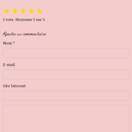
★
★
★
★
★
1
vote. Moyenne
5
sur 5.
Ajouter un commentaire
Nom
E-mail
Site Internet