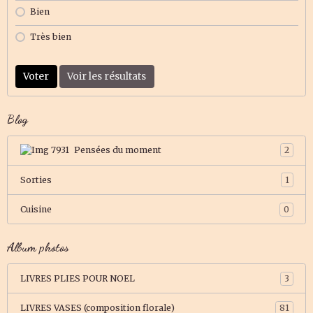
Bien
Très bien
Voter
Voir les résultats
Blog
Pensées du moment
2
Sorties
1
Cuisine
0
Album photos
LIVRES PLIES POUR NOEL
3
LIVRES VASES (composition florale)
81