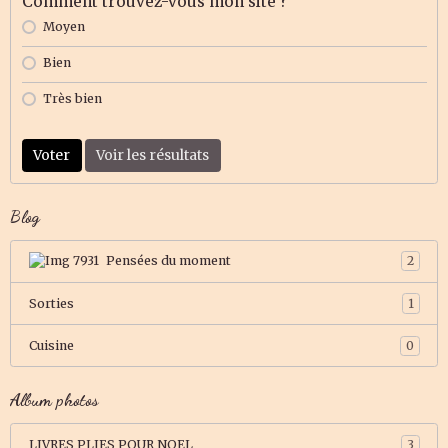
Comment trouvez-vous mon site ?
Moyen
Bien
Très bien
Voter
Voir les résultats
Blog
Pensées du moment
2
Sorties
1
Cuisine
0
Album photos
LIVRES PLIES POUR NOEL
3