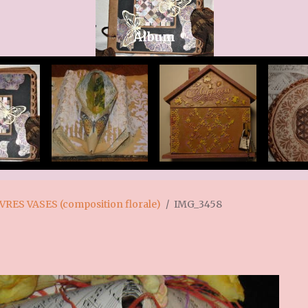
Album
IVRES VASES (composition florale)
IMG_3458