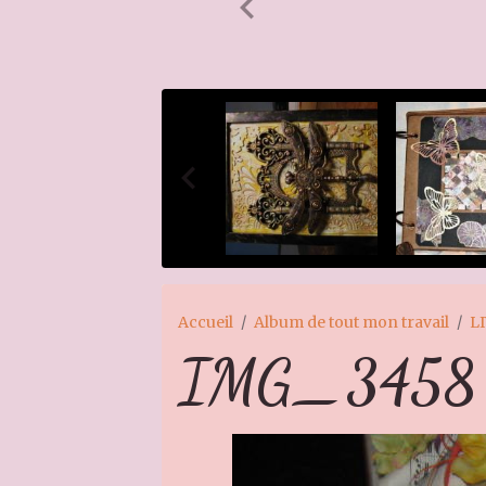
Accueil
Album de tout mon travail
L
IMG_3458