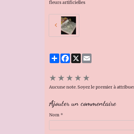
fleurs artificielles
Partager
Facebook
X
Email
★
★
★
★
★
Aucune note. Soyez le premier à attribue
Ajouter un commentaire
Nom