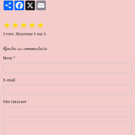
Partager
Facebook
X
Email
★
★
★
★
★
1
vote. Moyenne
5
sur 5.
Ajouter un commentaire
Nom
E-mail
Site Internet