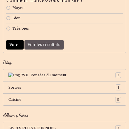
Comment trouvez-vous mon site ?
Moyen
Bien
Très bien
Voter
Voir les résultats
Blog
Pensées du moment
2
Sorties
1
Cuisine
0
Album photos
LIVRES PLIES POUR NOEL
3