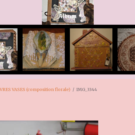
Album
IVRES VASES (composition florale)
IMG_3344