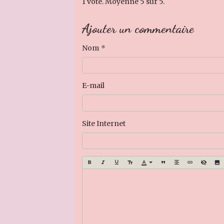
1
vote. Moyenne
5
sur 5.
Ajouter un commentaire
Nom
E-mail
Site Internet