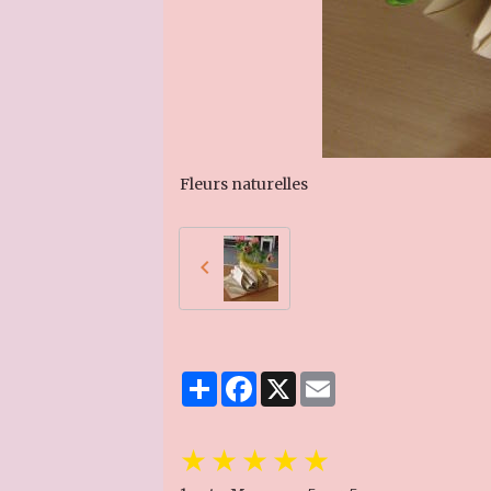
Fleurs naturelles
Partager
Facebook
X
Email
★
★
★
★
★