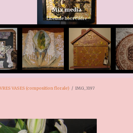
Mix media
Libellule hors cadre
IVRES VASES (composition florale)
IMG_3197