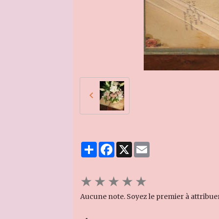
Partager
Facebook
X
Email
★
★
★
★
★
Aucune note. Soyez le premier à attribue