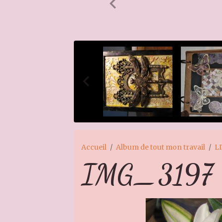
Accueil
Album de tout mon travail
L
IMG_3197