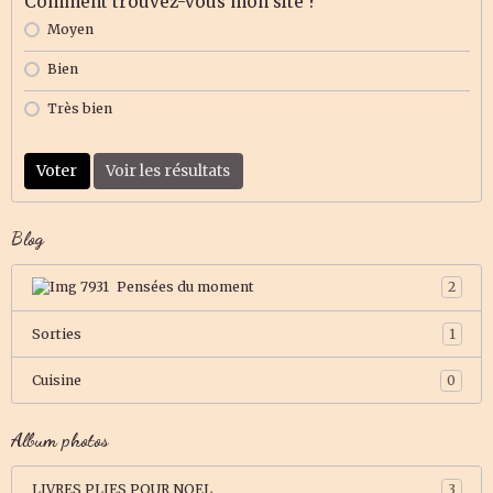
Comment trouvez-vous mon site ?
Moyen
Bien
Très bien
Voter
Voir les résultats
Blog
Pensées du moment
2
Sorties
1
Cuisine
0
Album photos
LIVRES PLIES POUR NOEL
3