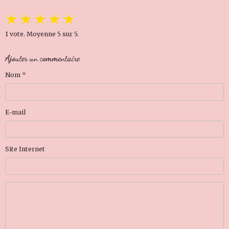
★
★
★
★
★
1
vote. Moyenne
5
sur 5.
Ajouter un commentaire
Nom
E-mail
Site Internet