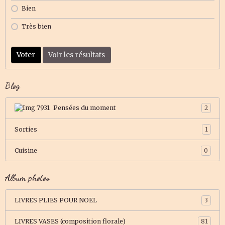
Bien
Très bien
Voter
Voir les résultats
Blog
Pensées du moment
2
Sorties
1
Cuisine
0
Album photos
LIVRES PLIES POUR NOEL
3
LIVRES VASES (composition florale)
81