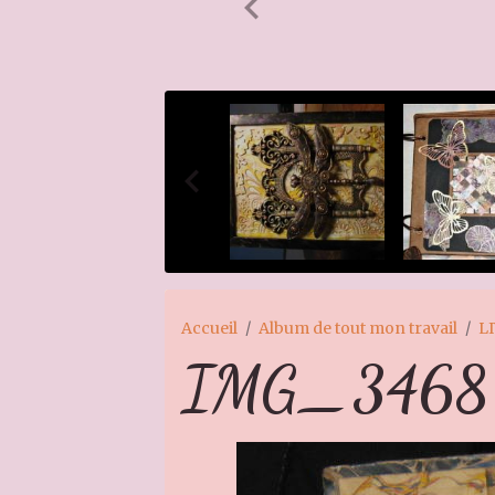
Accueil
Album de tout mon travail
L
IMG_3468