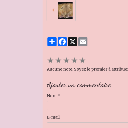
Partager
Facebook
X
Email
★
★
★
★
★
Aucune note. Soyez le premier à attribue
Ajouter un commentaire
Nom
E-mail