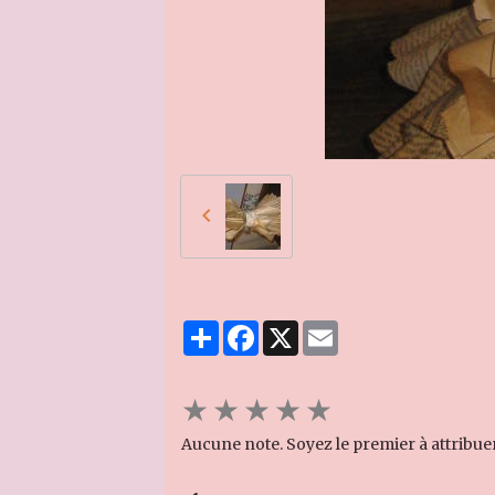
Partager
Facebook
X
Email
★
★
★
★
★
Aucune note. Soyez le premier à attribue