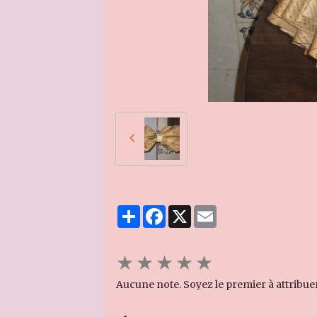
Partager
Facebook
X
Email
★
★
★
★
★
Aucune note. Soyez le premier à attribue