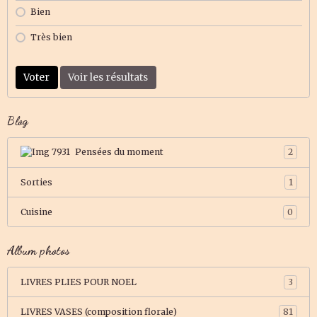
Bien
Très bien
Voter
Voir les résultats
Blog
Pensées du moment
2
Sorties
1
Cuisine
0
Album photos
LIVRES PLIES POUR NOEL
3
LIVRES VASES (composition florale)
81